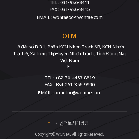
TEL : 031-986-8411
FAX : 031-986-8415
EMAIL : wontaedc@wontae.com
OTM
Lô đất số B-3.1, Phân KCN Nhơn Trạch 6B, KCN Nhơn
Trạch 6, Xã Long Thọ, Huyện Nhơn Trạch, Tỉnh Đồng Nai,
Việt Nam
TEL : +82-70-4453-8819
FAX : +84-251-356-9990
EMAIL : otmotor@wontae.com
개인정보처리방침
Copyright © WONTAE All Rights Reserved.