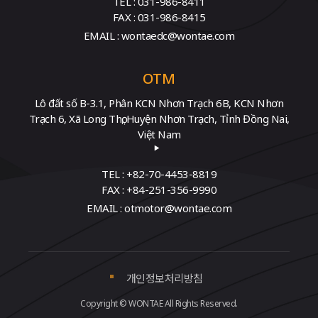
TEL : 031-986-8411
FAX : 031-986-8415
EMAIL : wontaedc@wontae.com
OTM
Lô đất số B-3.1, Phân KCN Nhơn Trạch 6B, KCN Nhơn
Trạch 6, Xã Long Thọ, Huyện Nhơn Trạch, Tỉnh Đồng Nai,
Việt Nam
TEL : +82-70-4453-8819
FAX : +84-251-356-9990
EMAIL : otmotor@wontae.com
개인정보처리방침
Copyright © WONTAE All Rights Reserved.